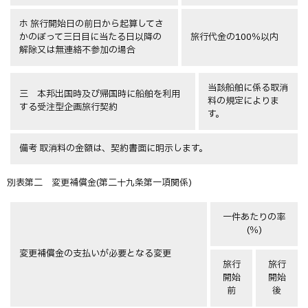
ホ 旅行開始日の前日から起算してさ
かのぼって三日目に当たる日以降の
旅行代金の100％以内
解除又は無連絡不参加の場合
当該船舶に係る取消
三 本邦出国時及び帰国時に船舶を利用
料の規定によりま
する受注型企画旅行契約
す。
備考 取消料の金額は、契約書面に明示します。
別表第二 変更補償金(第二十九条第一項関係)
一件あたりの率
(％)
変更補償金の支払いが必要となる変更
旅行
旅行
開始
開始
前
後