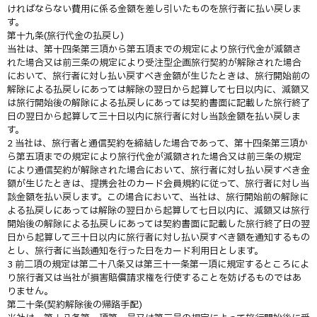
ければならない費用に係る金額を差し引いたものを旅行者に払い戻しま
す。
第十九条(旅行代金の払戻し)
当社は、第十四条第三項から第五項までの規定により旅行代金が減額さ
れた場合又は前三条の規定により受注型企画旅行契約が解除された場合
において、旅行者に対し払い戻すべき金額が生じたときは、旅行開始前の
解除による払戻しにあっては解除の翌日から起算して七日以内に、減額又
は旅行開始後の解除による払戻しにあっては契約書面に記載した旅行終了
日の翌日から起算して三十日以内に旅行者に対し当該金額を払い戻しま
す。
2 当社は、旅行者と通信契約を締結した場合であって、第十四条第三項か
ら第五項までの規定により旅行代金が減額された場合又は前三条の規定
により通信契約が解除された場合において、旅行者に対し払い戻すべき金
額が生じたときは、提携会社のカード会員規約に従って、旅行者に対し当
該金額を払い戻します。この場合において、当社は、旅行開始前の解除に
よる払戻しにあっては解除の翌日から起算して七日以内に、減額又は旅行
開始後の解除による払戻しにあっては契約書面に記載した旅行終了日の翌
日から起算して三十日以内に旅行者に対し払い戻すべき額を通知するもの
とし、旅行者に当該通知を行った日をカード利用日とします。
3 前二項の規定は第二十八条又は第三十一条第一項に規定するところによ
り旅行者又は当社が損害賠償請求権を行使することを妨げるものではあ
りません。
第二十条(契約解除後の帰路手配)