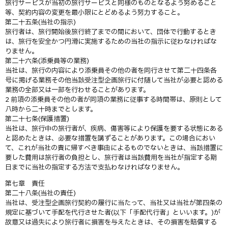
旅行サービスが当初の旅行サービスと同様のものとなるよう努めること
等、契約内容の変更を最小限にとどめるよう努力すること。
第二十五条(当社の指示)
旅行者は、旅行開始後旅行終了までの間において、団体で行動するとき
は、旅行を安全かつ円滑に実施するための当社の指示に従わなければな
りません。
第二十六条(添乗員等の業務)
当社は、旅行の内容により添乗員その他の者を同行させて第二十四条各
号に掲げる業務その他当該受注型企画旅行に付随して当社が必要と認める
業務の全部又は一部を行わせることがあります。
2 前項の添乗員その他の者が同項の業務に従事する時間帯は、原則として
八時から二十時までとします。
第二十七条(保護措置)
当社は、旅行中の旅行者が、疾病、傷害等により保護を要する状態にある
と認めたときは、必要な措置を講ずることがあります。この場合におい
て、これが当社の責に帰すべき事由によるものでないときは、当該措置に
要した費用は旅行者の負担とし、旅行者は当該費用を当社が指定する期
日までに当社の指定する方法で支払わなければなりません。
第七章 責任
第二十八条(当社の責任)
当社は、受注型企画旅行契約の履行に当たって、当社又は当社が第四条の
規定に基づいて手配を代行させた者(以下「手配代行者」といいます。)が
故意又は過失により旅行者に損害を与えたときは、その損害を賠償する