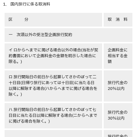
1． 国内旅行に係る取消料
区 分
取 消 料
一 次項以外の受注型企画旅行契約
イ ロからヘまでに掲げる場合以外の場合(当社が契
企画料金に
約書面において企画料金の金額を明示した場合に
相当する金
限る。)
額
ロ 旅行開始日の前日から起算してさかのぼって二
十日目(日帰り旅行にあっては十日目)に当たる日
旅行代金の
以降に解除する場合(ハからヘまでに掲げる場合を
20％以内
除く。)
ハ 旅行開始日の前日から起算してさかのぼって七
旅行代金の
日目に当たる日以降に解除する場合(ニからヘまで
30％以内
に掲げる場合を除く。)
旅行代金の