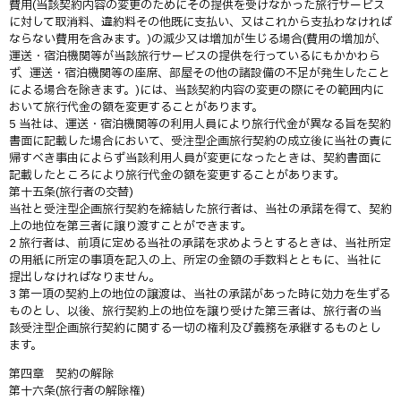
費用(当該契約内容の変更のためにその提供を受けなかった旅行サービス
に対して取消料、違約料その他既に支払い、又はこれから支払わなければ
ならない費用を含みます。)の減少又は増加が生じる場合(費用の増加が、
運送・宿泊機関等が当該旅行サービスの提供を行っているにもかかわら
ず、運送・宿泊機関等の座席、部屋その他の諸設備の不足が発生したこと
による場合を除きます。)には、当該契約内容の変更の際にその範囲内に
おいて旅行代金の額を変更することがあります。
5 当社は、運送・宿泊機関等の利用人員により旅行代金が異なる旨を契約
書面に記載した場合において、受注型企画旅行契約の成立後に当社の責に
帰すべき事由によらず当該利用人員が変更になったときは、契約書面に
記載したところにより旅行代金の額を変更することがあります。
第十五条(旅行者の交替)
当社と受注型企画旅行契約を締結した旅行者は、当社の承諾を得て、契約
上の地位を第三者に譲り渡すことができます。
2 旅行者は、前項に定める当社の承諾を求めようとするときは、当社所定
の用紙に所定の事項を記入の上、所定の金額の手数料とともに、当社に
提出しなければなりません。
3 第一項の契約上の地位の譲渡は、当社の承諾があった時に効力を生ずる
ものとし、以後、旅行契約上の地位を譲り受けた第三者は、旅行者の当
該受注型企画旅行契約に関する一切の権利及び義務を承継するものとし
ます。
第四章 契約の解除
第十六条(旅行者の解除権)