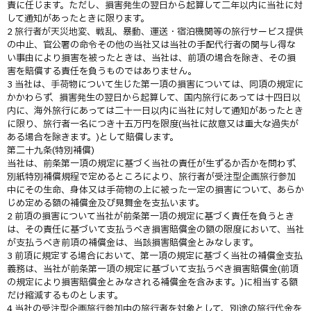
責に任じます。ただし、損害発生の翌日から起算して二年以内に当社に対
して通知があったときに限ります。
2 旅行者が天災地変、戦乱、暴動、運送・宿泊機関等の旅行サービス提供
の中止、官公署の命令その他の当社又は当社の手配代行者の関与し得な
い事由により損害を被ったときは、当社は、前項の場合を除き、その損
害を賠償する責任を負うものではありません。
3 当社は、手荷物について生じた第一項の損害については、同項の規定に
かかわらず、損害発生の翌日から起算して、国内旅行にあっては十四日以
内に、海外旅行にあっては二十一日以内に当社に対して通知があったとき
に限り、旅行者一名につき十五万円を限度(当社に故意又は重大な過失が
ある場合を除きます。)として賠償します。
第二十九条(特別補償)
当社は、前条第一項の規定に基づく当社の責任が生ずるか否かを問わず、
別紙特別補償規程で定めるところにより、旅行者が受注型企画旅行参加
中にその生命、身体又は手荷物の上に被った一定の損害について、あらか
じめ定める額の補償金及び見舞金を支払います。
2 前項の損害について当社が前条第一項の規定に基づく責任を負うとき
は、その責任に基づいて支払うべき損害賠償金の額の限度において、当社
が支払うべき前項の補償金は、当該損害賠償金とみなします。
3 前項に規定する場合において、第一項の規定に基づく当社の補償金支払
義務は、当社が前条第一項の規定に基づいて支払うべき損害賠償金(前項
の規定により損害賠償金とみなされる補償金を含みます。)に相当する額
だけ縮減するものとします。
4 当社の受注型企画旅行参加中の旅行者を対象として、別途の旅行代金を