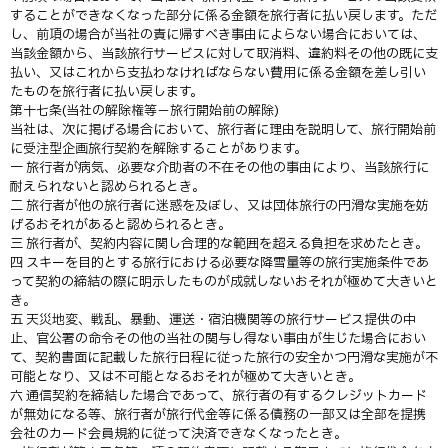
することができなくなった部分に係る金額を旅行者に払い戻します。ただ
し、前項の場合が当社の責に帰すべき事由によらない場合においては、
当該金額から、当該旅行サービスに対して取消料、違約料その他の既に支
払い、又はこれから支払わなければならない費用に係る金額を差し引い
たものを旅行者に払い戻します。
第十七条(当社の解除権等－旅行開始前の解除)
当社は、次に掲げる場合において、旅行者に理由を説明して、旅行開始前
に受注型企画旅行契約を解除することがあります。
一 旅行者が病気、必要な介助者の不在その他の事由により、当該旅行に
耐えられないと認められるとき。
二 旅行者が他の旅行者に迷惑を及ぼし、又は団体旅行の円滑な実施を妨
げるおそれがあると認められるとき。
三 旅行者が、契約内容に関し合理的な範囲を超える負担を求めたとき。
四 スキーを目的とする旅行における必要な降雪量等の旅行実施条件であ
って契約の締結の際に明示したものが成就しないおそれが極めて大きいと
き。
五 天災地変、戦乱、暴動、運送・宿泊機関等の旅行サービス提供の中
止、官公署の命令その他の当社の関与し得ない事由が生じた場合におい
て、契約書面に記載した旅行日程に従った旅行の安全かつ円滑な実施が不
可能となり、又は不可能となるおそれが極めて大きいとき。
六 通信契約を締結した場合であって、旅行者の有するクレジットカード
が無効になる等、旅行者が旅行代金等に係る債務の一部又は全部を提携
会社のカード会員規約に従って決済できなくなったとき。