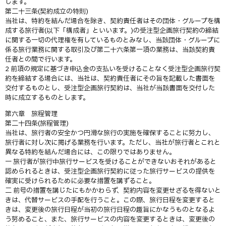
します。
第二十三条(契約成立の特則)
当社は、特約を結んだ場合を除き、契約責任者はその団体・グループを構
成する旅行者(以下「構成者」といいます。)の受注型企画旅行契約の締結
に関する一切の代理権を有しているものとみなし、当該団体・グループに
係る旅行業務に関する取引及び第二十六条第一項の業務は、当該契約責
任者との間で行います。
2 前項の規定に基づき申込金の支払いを受けることなく受注型企画旅行契
約を締結する場合には、当社は、契約責任者にその旨を記載した書面を
交付するものとし、受注型企画旅行契約は、当社が当該書面を交付した
時に成立するものとします。
第六章 旅程管理
第二十四条(旅程管理)
当社は、旅行者の安全かつ円滑な旅行の実施を確保することに努力し、
旅行者に対し次に掲げる業務を行います。ただし、当社が旅行者とこれと
異なる特約を結んだ場合には、この限りではありません。
一 旅行者が旅行中旅行サービスを受けることができないおそれがあると
認められるときは、受注型企画旅行契約に従った旅行サービスの提供を
確実に受けられるために必要な措置を講ずること。
二 前号の措置を講じたにもかかわらず、契約内容を変更せざるを得ないと
きは、代替サービスの手配を行うこと。この際、旅行日程を変更すると
きは、変更後の旅行日程が当初の旅行日程の趣旨にかなうものとなるよ
う努めること、また、旅行サービスの内容を変更するときは、変更後の