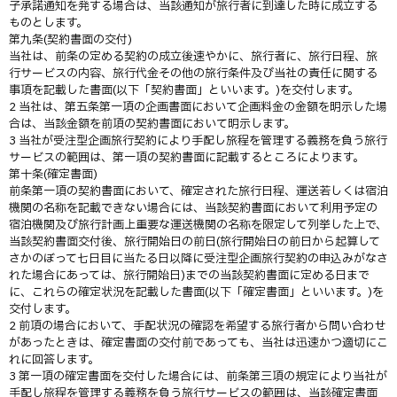
子承諾通知を発する場合は、当該通知が旅行者に到達した時に成立する
ものとします。
第九条(契約書面の交付)
当社は、前条の定める契約の成立後速やかに、旅行者に、旅行日程、旅
行サービスの内容、旅行代金その他の旅行条件及び当社の責任に関する
事項を記載した書面(以下「契約書面」といいます。)を交付します。
2 当社は、第五条第一項の企画書面において企画料金の金額を明示した場
合は、当該金額を前項の契約書面において明示します。
3 当社が受注型企画旅行契約により手配し旅程を管理する義務を負う旅行
サービスの範囲は、第一項の契約書面に記載するところによります。
第十条(確定書面)
前条第一項の契約書面において、確定された旅行日程、運送若しくは宿泊
機関の名称を記載できない場合には、当該契約書面において利用予定の
宿泊機関及び旅行計画上重要な運送機関の名称を限定して列挙した上で、
当該契約書面交付後、旅行開始日の前日(旅行開始日の前日から起算して
さかのぼって七日目に当たる日以降に受注型企画旅行契約の申込みがなさ
れた場合にあっては、旅行開始日)までの当該契約書面に定める日まで
に、これらの確定状況を記載した書面(以下「確定書面」といいます。)を
交付します。
2 前項の場合において、手配状況の確認を希望する旅行者から問い合わせ
があったときは、確定書面の交付前であっても、当社は迅速かつ適切にこ
れに回答します。
3 第一項の確定書面を交付した場合には、前条第三項の規定により当社が
手配し旅程を管理する義務を負う旅行サービスの範囲は、当該確定書面