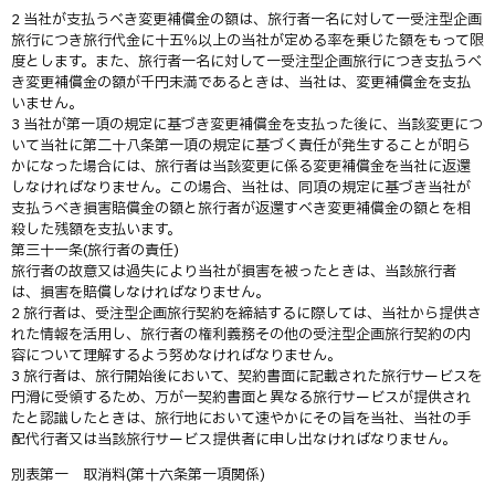
2 当社が支払うべき変更補償金の額は、旅行者一名に対して一受注型企画
旅行につき旅行代金に十五％以上の当社が定める率を乗じた額をもって限
度とします。また、旅行者一名に対して一受注型企画旅行につき支払うべ
き変更補償金の額が千円未満であるときは、当社は、変更補償金を支払
いません。
3 当社が第一項の規定に基づき変更補償金を支払った後に、当該変更につ
いて当社に第二十八条第一項の規定に基づく責任が発生することが明ら
かになった場合には、旅行者は当該変更に係る変更補償金を当社に返還
しなければなりません。この場合、当社は、同項の規定に基づき当社が
支払うべき損害賠償金の額と旅行者が返還すべき変更補償金の額とを相
殺した残額を支払います。
第三十一条(旅行者の責任)
旅行者の故意又は過失により当社が損害を被ったときは、当該旅行者
は、損害を賠償しなければなりません。
2 旅行者は、受注型企画旅行契約を締結するに際しては、当社から提供さ
れた情報を活用し、旅行者の権利義務その他の受注型企画旅行契約の内
容について理解するよう努めなければなりません。
3 旅行者は、旅行開始後において、契約書面に記載された旅行サービスを
円滑に受領するため、万が一契約書面と異なる旅行サービスが提供され
たと認識したときは、旅行地において速やかにその旨を当社、当社の手
配代行者又は当該旅行サービス提供者に申し出なければなりません。
別表第一 取消料(第十六条第一項関係)