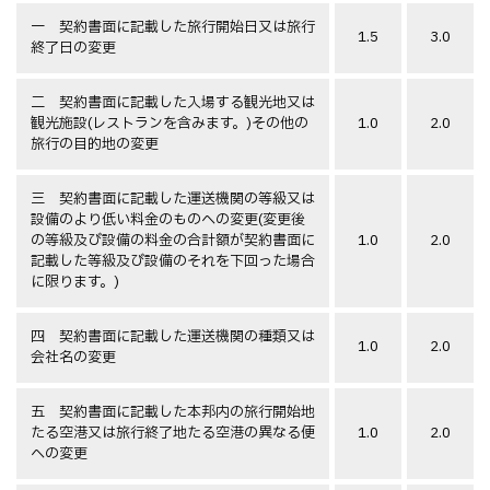
一 契約書面に記載した旅行開始日又は旅行
1.5
3.0
終了日の変更
二 契約書面に記載した入場する観光地又は
観光施設(レストランを含みます。)その他の
1.0
2.0
旅行の目的地の変更
三 契約書面に記載した運送機関の等級又は
設備のより低い料金のものへの変更(変更後
の等級及び設備の料金の合計額が契約書面に
1.0
2.0
記載した等級及び設備のそれを下回った場合
に限ります。)
四 契約書面に記載した運送機関の種類又は
1.0
2.0
会社名の変更
五 契約書面に記載した本邦内の旅行開始地
たる空港又は旅行終了地たる空港の異なる便
1.0
2.0
への変更