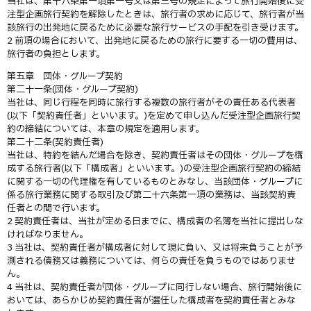
当社は、第十八条第一項第一号又は第三号の規定によって旅行開始後に受
注型企画旅行契約を解除したときは、旅行者の求めに応じて、旅行者が当
該旅行の出発地に戻るために必要な旅行サービスの手配を引き受けます。
2 前項の場合において、出発地に戻るための旅行に要する一切の費用は、
旅行者の負担とします。
第五章 団体・グループ契約
第二十一条(団体・グループ契約)
当社は、同じ行程を同時に旅行する複数の旅行者がその責任ある代表者
(以下「契約責任者」といいます。)を定めて申し込んだ受注型企画旅行契
約の締結については、本章の規定を適用します。
第二十二条(契約責任者)
当社は、特約を結んだ場合を除き、契約責任者はその団体・グループを構
成する旅行者(以下「構成者」といいます。)の受注型企画旅行契約の締結
に関する一切の代理権を有しているものとみなし、当該団体・グループに
係る旅行業務に関する取引及び第二十六条第一項の業務は、当該契約責
任者との間で行います。
2 契約責任者は、当社が定める日までに、構成者の名簿を当社に提出しな
ければなりません。
3 当社は、契約責任者が構成者に対して現に負い、又は将来負うことが予
測される債務又は義務については、何らの責任を負うものではありませ
ん。
4 当社は、契約責任者が団体・グループに同行しない場合、旅行開始後に
おいては、あらかじめ契約責任者が選任した構成者を契約責任者とみな