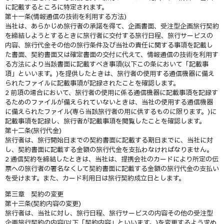
に記載するところに特定されます。
第十一条(情報通信の技術を利用する方法)
当社は、あらかじめ旅行者の承諾を得て、企画書面、受注型企画旅行契約
を締結しようとするときに旅行者に交付する旅行日程、旅行サービスの
内容、旅行代金その他の旅行条件及び当社の責任に関する事項を記載し
た書面、契約書面又は確定書面の交付に代えて、情報通信の技術を利用す
る方法により当該書面に記載すべき事項(以下この条において「記載事
項」といいます。)を提供したときは、旅行者の使用する通信機器に備え
られたファイルに記載事項が記録されたことを確認します。
2 前項の場合において、旅行者の使用に係る通信機器に記載事項を記録す
るためのファイルが備えられていないときは、当社の使用する通信機器
に備えられたファイル(専ら当該旅行者の用に供するものに限ります。)に
記載事項を記録し、旅行者が記載事項を閲覧したことを確認します。
第十二条(旅行代金)
旅行者は、旅行開始日までの契約書面に記載する期日までに、当社に対
し、契約書面に記載する金額の旅行代金を支払わなければなりません。
2 通信契約を締結したときは、当社は、提携会社のカードにより所定の伝
票への旅行者の署名なくして契約書面に記載する金額の旅行代金の支払い
を受けます。また、カード利用日は旅行契約成立日とします。
第三章 契約の変更
第十三条(契約内容の変更)
旅行者は、当社に対し、旅行日程、旅行サービスの内容その他の受注型
企画旅行契約の内容(以下「契約内容」といいます。)を変更するよう求め