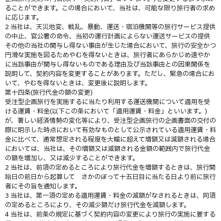
ることができます。この場合において、当社は、可能な限り旅行者の求め
に応じます。
2 当社は、天災地変、戦乱、暴動、運送・宿泊機関等の旅行サービス提供
の中止、官公署の命令、当初の運行計画によらない運送サービスの提供
その他の当社の関与し得ない事由が生じた場合において、旅行の安全かつ
円滑な実施を図るためやむを得ないときは、旅行者にあらかじめ速やか
に当該事由が関与し得ないものである理由及び当該事由との因果関係を
説明して、契約内容を変更することがあります。ただし、緊急の場合にお
いて、やむを得ないときは、変更後に説明します。
第十四条(旅行代金の額の変更)
受注型企画旅行を実施するに当たり利用する運送機関について適用を受
ける運賃・料金(以下この条において「適用運賃・料金」といいます。)
が、著しい経済情勢の変化等により、受注型企画旅行の企画書面の交付の
際に明示した時点において有効なものとして公示されている適用運賃・料
金に比べて、通常想定される程度を大幅に超えて増額又は減額される場合
においては、当社は、その増額又は減額される金額の範囲内で旅行代金
の額を増加し、又は減少することができます。
2 当社は、前項の定めるところにより旅行代金を増額するときは、旅行開
始日の前日から起算して さかのぼって十五日目に当たる日より前に旅行
者にその旨を通知します。
3 当社は、第一項の定める適用運賃・料金の減額がなされるときは、同項
の定めるところにより、その減少額だけ旅行代金を減額します。
4 当社は、前条の規定に基づく契約内容の変更により旅行の実施に要する