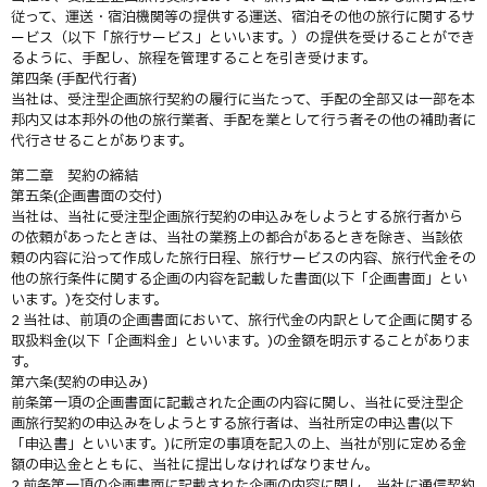
従って、運送・宿泊機関等の提供する運送、宿泊その他の旅行に関するサ
ービス（以下「旅行サービス」といいます。）の提供を受けることができ
るように、手配し、旅程を管理することを引き受けます。
第四条 (手配代行者)
当社は、受注型企画旅行契約の履行に当たって、手配の全部又は一部を本
邦内又は本邦外の他の旅行業者、手配を業として行う者その他の補助者に
代行させることがあります。
第二章 契約の締結
第五条(企画書面の交付)
当社は、当社に受注型企画旅行契約の申込みをしようとする旅行者から
の依頼があったときは、当社の業務上の都合があるときを除き、当該依
頼の内容に沿って作成した旅行日程、旅行サービスの内容、旅行代金その
他の旅行条件に関する企画の内容を記載した書面(以下「企画書面」とい
います。)を交付します。
2 当社は、前項の企画書面において、旅行代金の内訳として企画に関する
取扱料金(以下「企画料金」といいます。)の金額を明示することがありま
す。
第六条(契約の申込み)
前条第一項の企画書面に記載された企画の内容に関し、当社に受注型企
画旅行契約の申込みをしようとする旅行者は、当社所定の申込書(以下
「申込書」といいます。)に所定の事項を記入の上、当社が別に定める金
額の申込金とともに、当社に提出しなければなりません。
2 前条第一項の企画書面に記載された企画の内容に関し、当社に通信契約