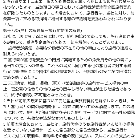
2 旅行者が第十二条第一項の契約書面に記載する期日までに旅行代金を支
払わないときは、当該期日の翌日において旅行者が受注型企画旅行契約
を解除したものとします。この場合において、旅行者は、当社に対し、前
条第一項に定める取消料に相当する額の違約料を支払わなければなりま
せん。
第十八条(当社の解除権－旅行開始後の解除)
当社は、次に掲げる場合において、旅行開始後であっても、旅行者に理由
を説明して、受注型企画旅行契約の一部を解除することがあります。
一 旅行者が病気、必要な介助者の不在その他の事由により旅行の継続に
耐えられないとき。
二 旅行者が旅行を安全かつ円滑に実施するための添乗員その他の者によ
る当社の指示への違背、これらの者又は同行する他の旅行者に対する暴
行又は脅迫等により団体行動の規律を乱し、当該旅行の安全かつ円滑な
実施を妨げるとき。
三 天災地変、戦乱、暴動、運送・宿泊機関等の旅行サービス提供の中
止、官公署の命令その他の当社の関与し得ない事由が生じた場合であっ
て、旅行の継続が不可能となったとき。
2 当社が前項の規定に基づいて受注型企画旅行契約を解除したときは、当
社と旅行者との間の契約関係は、将来に向かってのみ消滅します。この場
合において、旅行者が既に提供を受けた旅行サービスに関する当社の債務
については、有効な弁済がなされたものとします。
3 前項の場合において、当社は、旅行代金のうち旅行者がいまだその提供
を受けていない旅行サービスに係る部分に係る金額から、当該旅行サー
ビスに対して取消料、違約料その他の既に支払い、又はこれから支払わな