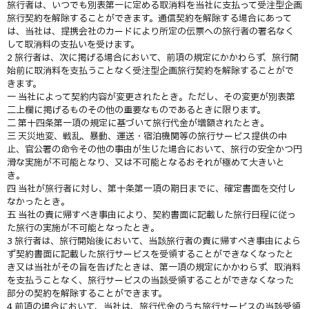
旅行者は、いつでも別表第一に定める取消料を当社に支払って受注型企画
旅行契約を解除することができます。通信契約を解除する場合にあって
は、当社は、提携会社のカードにより所定の伝票への旅行者の署名なく
して取消料の支払いを受けます。
2 旅行者は、次に掲げる場合において、前項の規定にかかわらず、旅行開
始前に取消料を支払うことなく受注型企画旅行契約を解除することがで
きます。
一 当社によって契約内容が変更されたとき。ただし、その変更が別表第
二上欄に掲げるものその他の重要なものであるときに限ります。
二 第十四条第一項の規定に基づいて旅行代金が増額されたとき。
三 天災地変、戦乱、暴動、運送・宿泊機関等の旅行サービス提供の中
止、官公署の命令その他の事由が生じた場合において、旅行の安全かつ円
滑な実施が不可能となり、又は不可能となるおそれが極めて大きいと
き。
四 当社が旅行者に対し、第十条第一項の期日までに、確定書面を交付し
なかったとき。
五 当社の責に帰すべき事由により、契約書面に記載した旅行日程に従っ
た旅行の実施が不可能となったとき。
3 旅行者は、旅行開始後において、当該旅行者の責に帰すべき事由によら
ず契約書面に記載した旅行サービスを受領することができなくなったと
き又は当社がその旨を告げたときは、第一項の規定にかかわらず、取消料
を支払うことなく、旅行サービスの当該受領することができなくなった
部分の契約を解除することができます。
4 前項の場合において、当社は、旅行代金のうち旅行サービスの当該受領