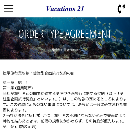
ORDER TYPE AGREEMENT
受注型企画旅行約款
標準旅行業約款：受注型企画旅行契約の部
第一章 総 則
第一条 (適用範囲)
当社が旅行者との間で締結する受注型企画旅行に関する契約（以下「受
注型企画旅行契約」といいます。）は、この約款の定めるところによりま
す。この約款に定めのない事項については、法令又は一般に確立された慣
習によります。
2 当社が法令に反せず、かつ、旅行者の不利にならない範囲で書面により
特約を結んだときは、前項の規定にかかわらず、その特約が優先します。
第二条 (用語の定義)