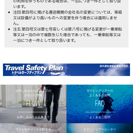
の利用を伴うものである場合は、一泊につき一件として取り扱
います。
注四 第四号に掲げる運送機関の会社名の変更については、等級
又は設備がより高いものへの変更を伴う場合には適用しませ
ん。
注五 第四号又は第七号若しくは第八号に掲げる変更が一乗車船
等又は一泊の中で複数生じた場合であっても、一乗車船等又は
一泊につき一件として取り扱います。
お申し込みから出発までの
ダイビングツアーの
お役立ち情報
よくあるご質問
FLOW
FAQ
お申し込みから出発まで
よくあるご質問
マイルやポイントが貯まる
オアシスツアーセンター