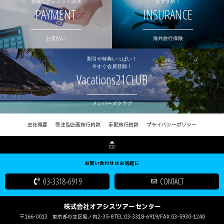
お得なクレジット決済
おすすめ！
PAYMENT
INSURANCE
お支払い
海外旅行保険
割引や特典いっぱい！
今すぐ会員登録！
Vacations21CLUB
メンバーズクラブ
会社概要
受注型企画旅行約款
手配旅行約款
プライバシーポリシー
TOP
お問い合わせはお気軽に
03-3318-6919
CONTACT
株式会社オアシスツアーセンター
〒166-0013 東京都杉並区堀ノ内2-35-8 TEL:03-3318-6919/FAX:03-5930-1240