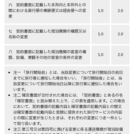
六 契約書面に記載した本邦内と本邦外との
間における直行便の乗継便又は経由便への変
1.0
2.0
更
七 契約書面に記載した宿泊機関の種類又は
1.0
2.0
名称の変更
八 契約書面に記載した宿泊機関の客室の種
1.0
2.0
類、設備、景観その他の客室の条件の変更
注一 「旅行開始前」とは、当該変更について旅行開始日の前日
までに旅行者に通知した場合をいい、「旅行開始後」とは、当
該変更について旅行開始当日以降に旅行者に通知した場合をい
います。
注二 確定書面が交付された場合には、「契約書面」とあるのを
「確定書面」と読み替えた上で、この表を適用します。この場合
において、契約書面の記載内容と確定書面の記載内容との間又
は確定書面の記載内容と実際に提供された旅行サービスの内容
との間に変更が生じたときは、それぞれの変更につき一件とし
て取り扱います。
注三 第三号又は第四号に掲げる変更に係る運送機関が宿泊設備