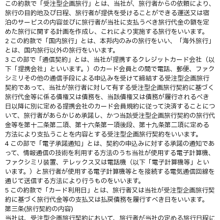
この約款で「受注型企画旅行」とは、当社が、旅行者からの依頼により、
旅行の目的地及び日程、旅行者が提供を受けることができる運送又は宿
泊のサービスの内容並びに旅行者が当社に支払うべき旅行代金の額を定
めた旅行に関する計画を作成し、これにより実施する旅行をいいます。
2 この約款で「国内旅行」とは、本邦内のみの旅行をいい、「海外旅行」
とは、国内旅行以外の旅行をいいます。
3 この部で「通信契約」とは、当社が提携するクレジットカード会社（以
下「提携会社」といいます。）のカード会員との間で電話、郵便、ファク
シミリその他の通信手段による申込みを受けて締結する受注型企画旅行
契約であって、当社が旅行者に対して有する受注型企画旅行契約に基づく
旅行代金等に係る債権又は債務を、当該債権又は債務が履行されるべき
日以降に別に定める提携会社のカード会員規約に従って決済することにつ
いて、旅行者があらかじめ承諾し、かつ当該受注型企画旅行契約の旅行代
金等を第十二条第二項、第十六条第一項後段、第十九条第二項に定める
方法により支払うことを内容とする受注型企画旅行契約をいいます。
4 この部で「電子承諾通知」とは、契約の申込みに対する承諾の通知であ
って、情報通信の技術を利用する方法のうち当社が使用する電子計算機、
ファクシミリ装置、テレックス又は電話機（以下「電子計算機等」とい
います。）と旅行者が使用する電子計算機等とを接続する電気通信回線を
通じて送信する方法により行うものをいいます。
5 この約款で「カード利用日」とは、旅行者又は当社が受注型企画旅行契
約に基づく旅行代金等の支払又は払戻債務を履行すべき日をいいます。
第三条(旅行契約の内容)
当社は、受注型企画旅行契約において、旅行者が当社の定める旅行日程に