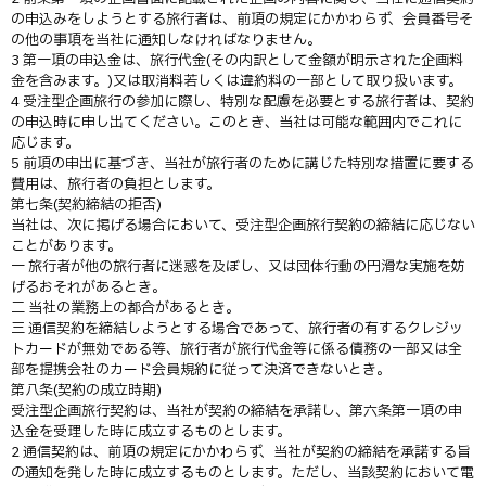
の申込みをしようとする旅行者は、前項の規定にかかわらず、会員番号そ
の他の事項を当社に通知しなければなりません。
3 第一項の申込金は、旅行代金(その内訳として金額が明示された企画料
金を含みます。)又は取消料若しくは違約料の一部として取り扱います。
4 受注型企画旅行の参加に際し、特別な配慮を必要とする旅行者は、契約
の申込時に申し出てください。このとき、当社は可能な範囲内でこれに
応じます。
5 前項の申出に基づき、当社が旅行者のために講じた特別な措置に要する
費用は、旅行者の負担とします。
第七条(契約締結の拒否)
当社は、次に掲げる場合において、受注型企画旅行契約の締結に応じない
ことがあります。
一 旅行者が他の旅行者に迷惑を及ぼし、又は団体行動の円滑な実施を妨
げるおそれがあるとき。
二 当社の業務上の都合があるとき。
三 通信契約を締結しようとする場合であって、旅行者の有するクレジッ
トカードが無効である等、旅行者が旅行代金等に係る債務の一部又は全
部を提携会社のカード会員規約に従って決済できないとき。
第八条(契約の成立時期)
受注型企画旅行契約は、当社が契約の締結を承諾し、第六条第一項の申
込金を受理した時に成立するものとします。
2 通信契約は、前項の規定にかかわらず、当社が契約の締結を承諾する旨
の通知を発した時に成立するものとします。ただし、当該契約において電