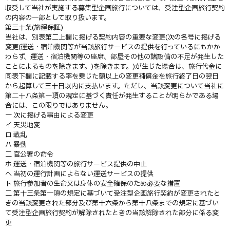
収受して当社が実施する募集型企画旅行については、受注型企画旅行契約
の内容の一部として取り扱います。
第三十条(旅程保証)
当社は、別表第二上欄に掲げる契約内容の重要な変更(次の各号に掲げる
変更(運送・宿泊機関等が当該旅行サービスの提供を行っているにもかか
わらず、運送・宿泊機関等の座席、部屋その他の諸設備の不足が発生した
ことによるものを除きます。)を除きます。)が生じた場合は、旅行代金に
同表下欄に記載する率を乗じた額以上の変更補償金を旅行終了日の翌日
から起算して三十日以内に支払います。ただし、当該変更について当社に
第二十八条第一項の規定に基づく責任が発生することが明らかである場
合には、この限りではありません。
一 次に掲げる事由による変更
イ 天災地変
ロ 戦乱
ハ 暴動
二 官公署の命令
ホ 運送・宿泊機関等の旅行サービス提供の中止
ヘ 当初の運行計画によらない運送サービスの提供
ト 旅行参加者の生命又は身体の安全確保のため必要な措置
二 第十三条第一項の規定に基づいて受注型企画旅行契約が変更されたと
きの当該変更された部分及び第十六条から第十八条までの規定に基づい
て受注型企画旅行契約が解除されたときの当該解除された部分に係る変
更